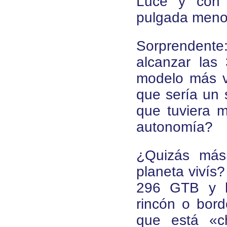
Luce y con 
pulgada meno
Sorprendente:
alcanzar las
modelo más v
que sería un 
que tuviera 
autonomía?
¿Quizás más
planeta vivís
296 GTB y h
rincón o bord
que está «ch