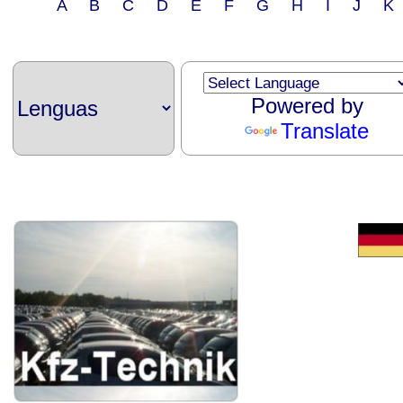
A B C D E F G H I J 
Powered by
Translate