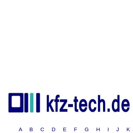
A B C D E F G H I J 