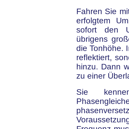
Fahren Sie mi
erfolgtem U
sofort den U
übrigens groß
die Tonhöhe. I
reflektiert, s
hinzu. Dann wi
zu einer Über
Sie kenne
Phasengleic
phasenvers
Voraussetzun
Frequenz mus