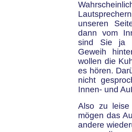
Wahrscheinlic
Lautsprecher
unseren Seit
dann vom Inn
sind Sie ja 
Geweih hinte
wollen die Kuh
es hören. Dar
nicht gespro
Innen- und A
Also zu leise
mögen das Aut
andere wiederu