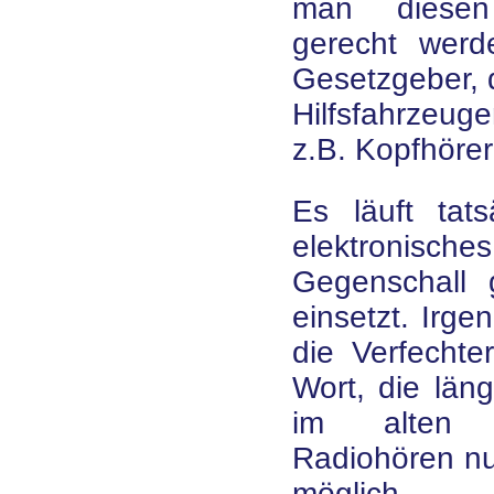
man diesen
gerecht werd
Gesetzgeber, 
Hilfsfahrzeu
z.B. Kopfhörer
Es läuft tat
elektronis
Gegenschall 
einsetzt. Irg
die Verfechte
Wort, die län
im alten S
Radiohören nur
möglich.