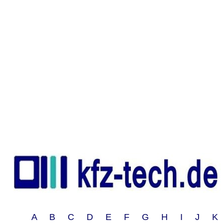
A B C D E F G H I J 