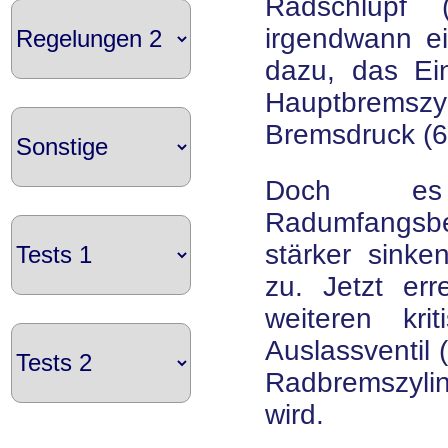
Radschlupf
irgendwann ei
dazu, das Ein
Hauptbrems
Bremsdruck (6)
Doch es
Radumfangsbe
stärker sinke
zu. Jetzt err
weiteren kr
Auslassventil 
Radbremszyli
wird.