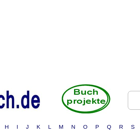
 H I J K L M N O P Q R S