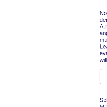
No
de
Au
an
ma
Le
ev
wil
Sc
Mo