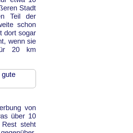
ößeren Stadt
n Teil der
eite schon
t dort sogar
ht, wenn sie
 für 20 km
 gute
werbung von
twas über 10
 Rest steht
 gegenüber.