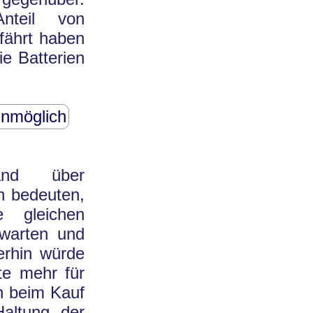
nteil von
efährt haben
ie Batterien
unmöglich
tand über
nn bedeuten,
 gleichen
rwarten und
merhin würde
te mehr für
en beim Kauf
altung der