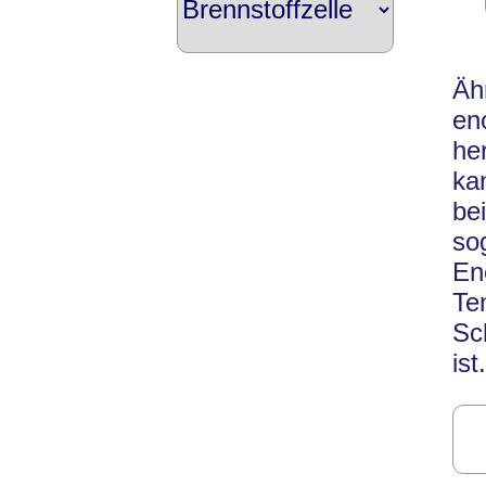
Äh
en
he
ka
be
s
En
Te
Sc
ist.