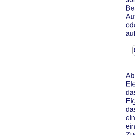
Be
Au
od
au
Ab
El
da
Ei
da
ei
ei
Zu