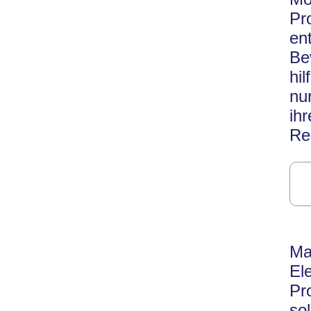
Pr
en
Be
hi
nu
ih
Re
Ma
El
Pr
so