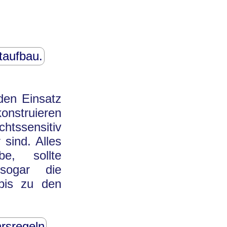
taufbau.
den Einsatz
onstruieren
tssensitiv
 sind. Alles
be, sollte
 sogar die
 bis zu den
rsregeln