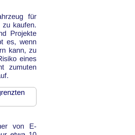
ahrzeug für
i zu kaufen.
nd Projekte
bt es, wenn
rn kann, zu
isiko eines
cht zumuten
uf.
grenzten
her von E-
 nur etwa 10