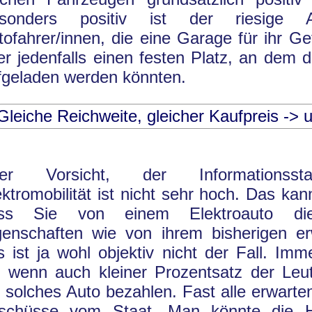
sonders positiv ist der riesige A
tofahrer/innen, die eine Garage für ihr G
er jedenfalls einen festen Platz, an dem d
fgeladen werden könnten.
Gleiche Reichweite, gleicher Kaufpreis -> 
er Vorsicht, der Informationss
ektromobilität ist nicht sehr hoch. Das ka
ss Sie von einem Elektroauto die
genschaften wie von ihrem bisherigen e
s ist ja wohl objektiv nicht der Fall. Im
n wenn auch kleiner Prozentsatz der Leu
n solches Auto bezahlen. Fast alle erwart
schüsse vom Staat. Man könnte die H