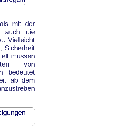
als mit der
t auch die
. Vielleicht
, Sicherheit
uell müssen
sten von
n bedeutet
eit ab dem
anzustreben
digungen