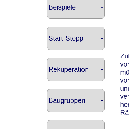
Zu
vo
mü
vo
un
ve
he
Rä