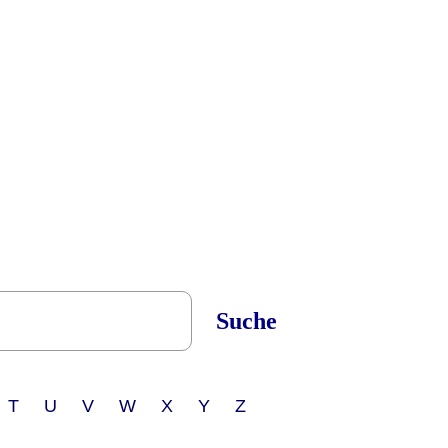
Suche
 T U V W X Y Z