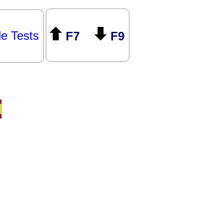
le Tests
F7
F9