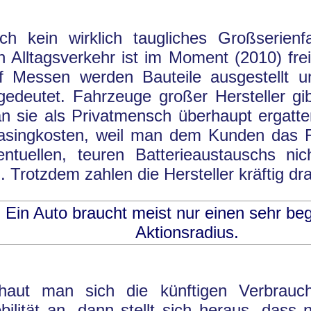
ch kein wirklich taugliches Großserienf
n Alltagsverkehr ist im Moment (2010) fre
f Messen werden Bauteile ausgestellt u
gedeutet. Fahrzeuge großer Hersteller gi
n sie als Privatmensch überhaupt ergatte
asingkosten, weil man dem Kunden das R
entuellen, teuren Batterieaustauschs ni
l. Trotzdem zahlen die Hersteller kräftig dra
Ein Auto braucht meist nur einen sehr be
Aktionsradius.
haut man sich die künftigen Verbrauc
bilität an, dann stellt sich heraus, dass