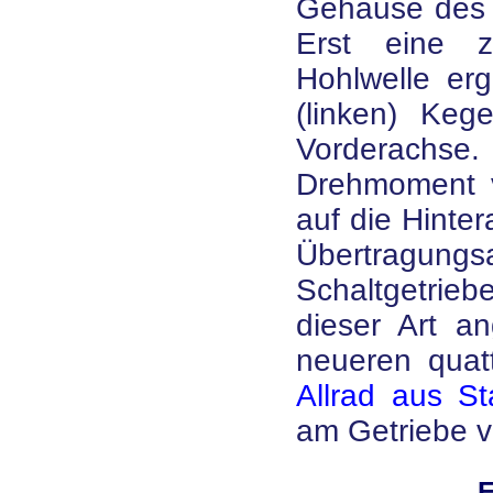
Gehäuse des 
Erst eine z
Hohlwelle erg
(linken) Kege
Vorderachse.
Drehmoment v
auf die Hinte
Übertragung
Schaltgetrieb
dieser Art a
neueren quatt
Allrad aus St
am Getriebe v
F