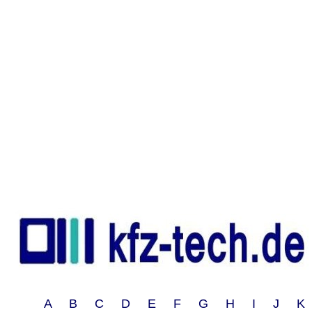
A B C D E F G H I J 