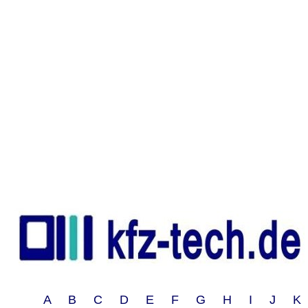
A B C D E F G H I J 