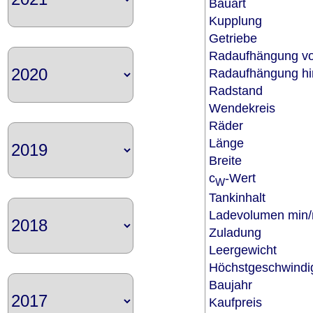
Bauart
Kupplung
Getriebe
Radaufhängung v
Radaufhängung h
Radstand
Wendekreis
Räder
Länge
Breite
c
-Wert
W
Tankinhalt
Ladevolumen mi
Zuladung
Leergewicht
Höchstgeschwindi
Baujahr
Kaufpreis