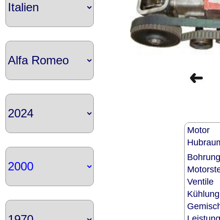
Motor
Hubra
Bohrun
Motors
Ventile
Kühlun
Gemisch
Leistu