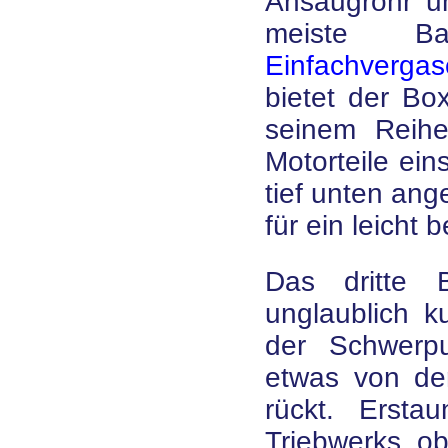
Ansaugrohr 
meiste Ba
Einfachvergas
bietet der Bo
seinem Reihe
Motorteile ein
tief unten ang
für ein leicht
Das dritte B
unglaublich k
der Schwerp
etwas von de
rückt. Ersta
Triebwerks ob