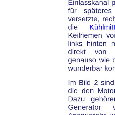
Einlasskanal 
für spätere
versetzte, rec
die
Kühlmit
Keilriemen v
links hinten 
direkt von 
genauso wie di
wunderbar ko
Im Bild 2 sin
die den Motor
Dazu gehöre
Generator