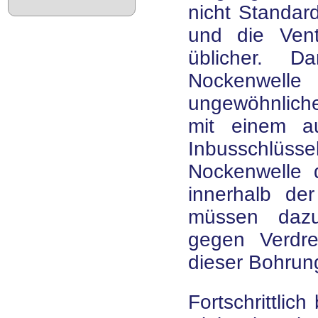
nicht Standar
und die Vent
üblicher. D
Nockenwel
ungewöhnlich
mit einem a
Inbusschlüs
Nockenwelle 
innerhalb der
müssen dazu
gegen Verdr
dieser Bohrung
Fortschrittlic