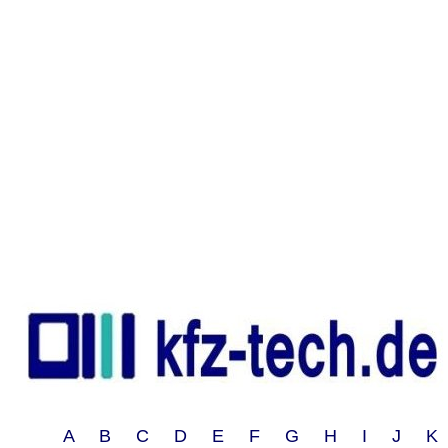
A B C D E F G H I J 