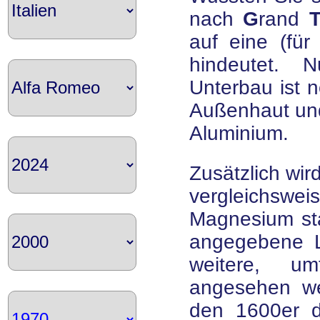
nach
G
rand
auf eine (fü
hindeutet. N
Unterbau ist 
Außenhaut und
Aluminium.
Zusätzlich wir
vergleichs
Magnesium sta
angegebene L
weitere, um
angesehen we
den 1600er d