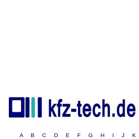
A B C D E F G H I J 