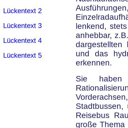
Ausführu
Lückentext 2
Einzelradau
Lückentext 3
lenkend, stet
anhebbar, z.B.
Lückentext 4
dargestellten
und das hyd
Lückentext 5
erkennen.
Sie haben
Rationalisi
Vorderachs
Stadtbussen, 
Reisebus Rau
große Thema a