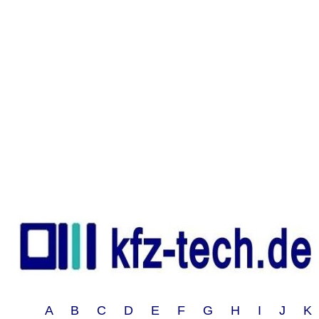
A B C D E F G H I J 