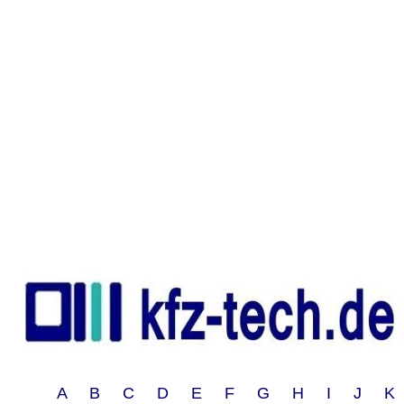
A B C D E F G H I J 