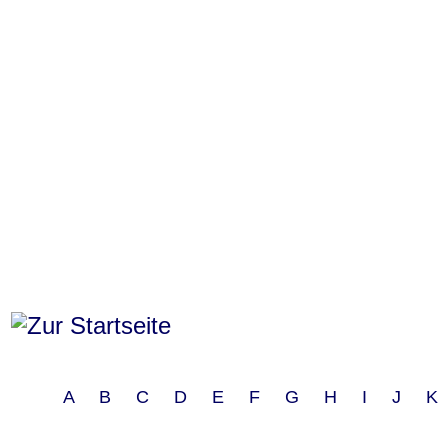
A B C D E F G H I J 