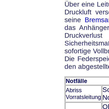
Über eine Lei
Druckluft ver
seine
Bremsa
das Anhänger
Druckverlu
Sicherheitsma
sofortige Vol
Die Federspei
den abgestell
Notfälle
So
Abriss
Vorratsleitung
N
O