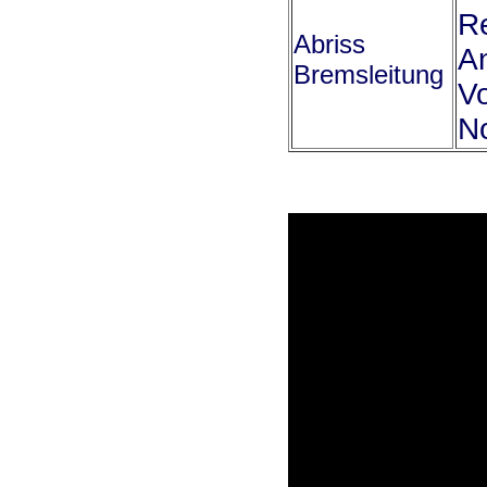
Re
Abriss
An
Bremsleitung
Vo
N