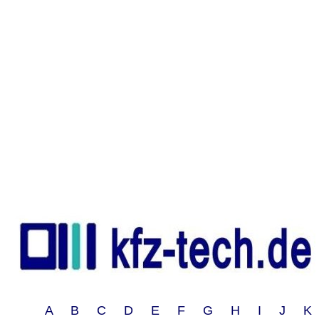
A B C D E F G H I J 