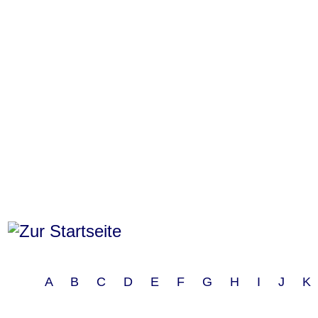
A B C D E F G H I J 